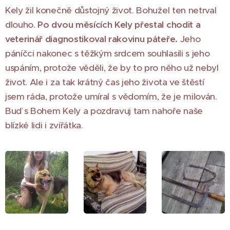
Kely žil konečně důstojný život. Bohužel ten netrval
dlouho.
Po dvou měsících Kely přestal chodit a
veterinář diagnostikoval rakovinu páteře.
Jeho
páníčci nakonec s těžkým srdcem souhlasili s jeho
uspáním, protože věděli, že by to pro něho už nebyl
život. Ale i za tak krátný čas jeho života ve štěstí
jsem ráda, protože umíral s vědomím, že je milován.
Buď s Bohem Kely a pozdravuj tam nahoře naše
blízké lidi i zvířátka.