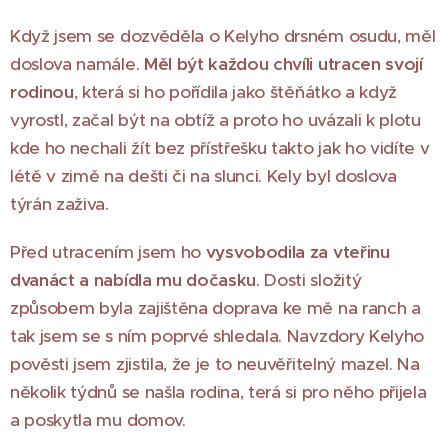
Když jsem se dozvěděla o Kelyho drsném osudu, měl
doslova namále.
Měl být každou chvíli utracen svojí
rodinou
, která si ho pořídila jako štěňátko a když
vyrostl, začal být na obtíž a proto ho uvázali k plotu
kde ho nechali žít bez přístřešku takto jak ho vidíte v
létě v zimě na dešti či na slunci. Kely byl doslova
týrán zaživa.
Před utracením jsem ho
vysvobodila za vteřinu
dvanáct a nabídla mu dočasku
. Dosti složitý
způsobem byla zajištěna doprava ke mě na ranch a
tak jsem se s ním poprvé shledala. Navzdory Kelyho
pověsti jsem zjistila, že je to neuvěřitelný mazel. Na
několik týdnů se našla rodina, terá si pro něho přijela
a poskytla mu domov.