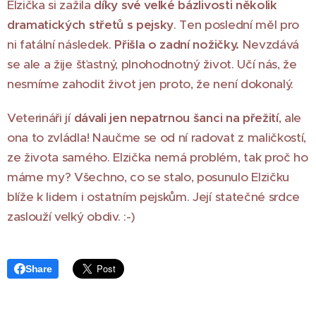
Elzička si zažila
díky své velké bázlivosti několik
dramatických střetů s pejsky
. Ten poslední měl pro
ni fatální následek.
Přišla o zadní nožičky.
Nevzdává
se ale a žije šťastný, plnohodnotný život. Učí nás, že
nesmíme zahodit život jen proto, že není dokonalý.
Veterináři jí
dávali jen nepatrnou šanci na přežití
, ale
ona to zvládla! Naučme se od ní radovat z maličkostí,
ze života samého. Elzička nemá problém, tak proč ho
máme my? Všechno, co se stalo, posunulo Elzičku
blíže k lidem i ostatním pejskům. Její statečné srdce
zaslouží velký obdiv. :-)
Share